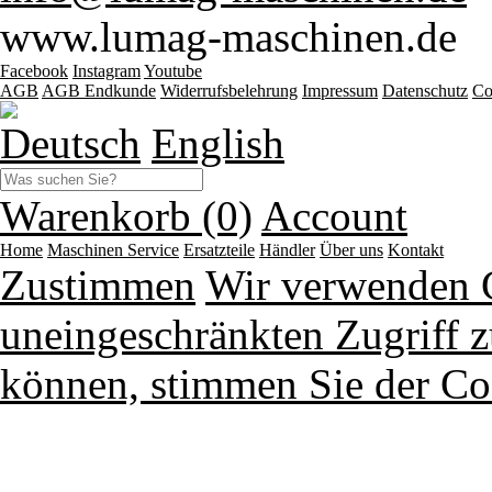
www.lumag-maschinen.de
Facebook
Instagram
Youtube
AGB
AGB Endkunde
Widerrufsbelehrung
Impressum
Datenschutz
Co
Deutsch
English
Warenkorb (0)
Account
Home
Maschinen
Service
Ersatzteile
Händler
Über uns
Kontakt
Zustimmen
Wir verwenden 
uneingeschränkten Zugriff z
können, stimmen Sie der Co