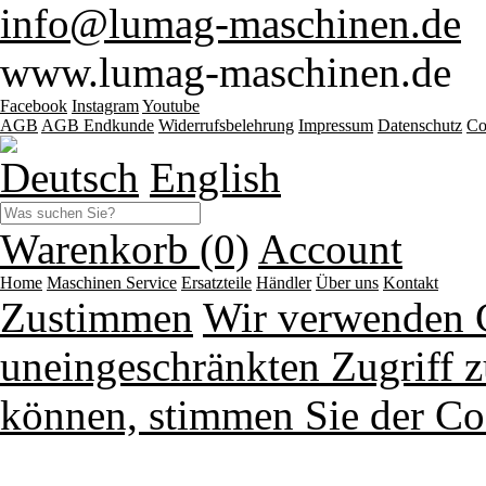
info@lumag-maschinen.de
www.lumag-maschinen.de
Facebook
Instagram
Youtube
AGB
AGB Endkunde
Widerrufsbelehrung
Impressum
Datenschutz
Co
Deutsch
English
Warenkorb (0)
Account
Home
Maschinen
Service
Ersatzteile
Händler
Über uns
Kontakt
Zustimmen
Wir verwenden 
uneingeschränkten Zugriff z
können, stimmen Sie der Co