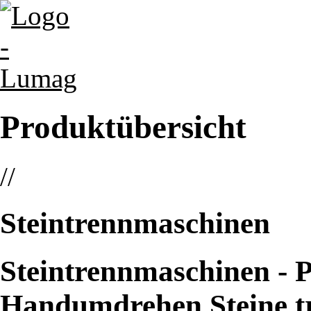
Produktübersicht
//
Steintrennmaschinen
Steintrennmaschinen - Pr
Handumdrehen Steine t