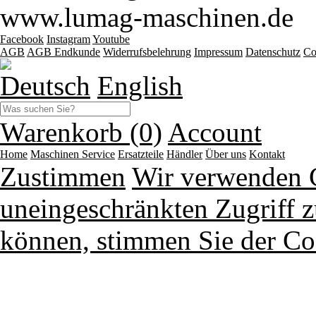
www.lumag-maschinen.de
Facebook
Instagram
Youtube
AGB
AGB Endkunde
Widerrufsbelehrung
Impressum
Datenschutz
Co
Deutsch
English
Warenkorb (0)
Account
Home
Maschinen
Service
Ersatzteile
Händler
Über uns
Kontakt
Zustimmen
Wir verwenden 
uneingeschränkten Zugriff z
können, stimmen Sie der Co