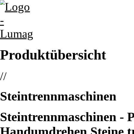
Produktübersicht
//
Steintrennmaschinen
Steintrennmaschinen - Pr
Handumdrehen Steine t