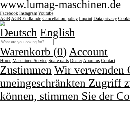
www.lumag-maschinen.de
Facebook
Instagram
Youtube
AGB
AGB Endkunde
Cancellation policy
Imprint
Data privacy
Cooki
Deutsch
English
Warenkorb (0)
Account
Home
Maschinen
Service
Spare parts
Dealer
About us
Contact
Zustimmen
Wir verwenden 
uneingeschränkten Zugriff z
können, stimmen Sie der Co