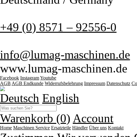
+49 (0) 8571 – 92556-0
info@lumag-maschinen.de
www.lumag-maschinen.de
Facebook
Instagram
Youtube
AGB
AGB Endkunde
Widerrufsbelehrung
Impressum
Datenschutz
Co
Deutsch
English
Warenkorb (0)
Account
Home
Maschinen
Service
Ersatzteile
Händler
Über uns
Kontakt