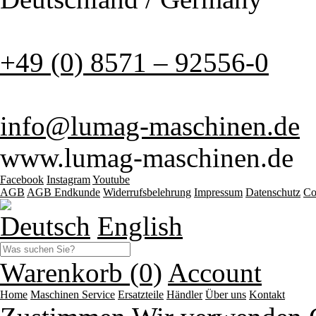
+49 (0) 8571 – 92556-0
info@lumag-maschinen.de
www.lumag-maschinen.de
Facebook
Instagram
Youtube
AGB
AGB Endkunde
Widerrufsbelehrung
Impressum
Datenschutz
Co
Deutsch
English
Warenkorb (0)
Account
Home
Maschinen
Service
Ersatzteile
Händler
Über uns
Kontakt