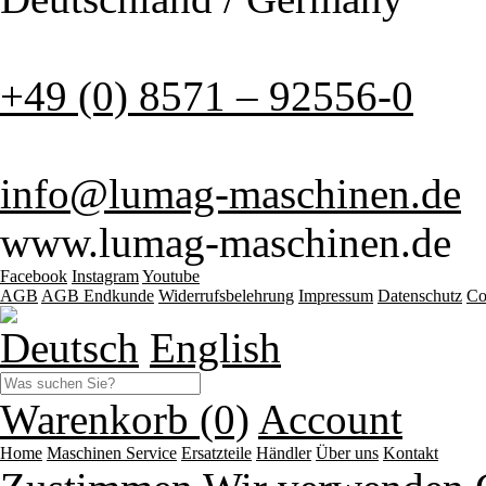
+49 (0) 8571 – 92556-0
info@lumag-maschinen.de
www.lumag-maschinen.de
Facebook
Instagram
Youtube
AGB
AGB Endkunde
Widerrufsbelehrung
Impressum
Datenschutz
Co
Deutsch
English
Warenkorb (0)
Account
Home
Maschinen
Service
Ersatzteile
Händler
Über uns
Kontakt