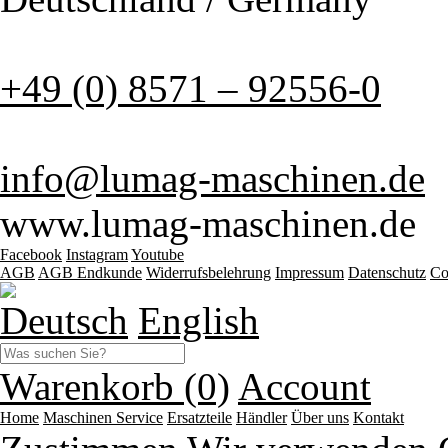
+49 (0) 8571 – 92556-0
info@lumag-maschinen.de
www.lumag-maschinen.de
Facebook
Instagram
Youtube
AGB
AGB Endkunde
Widerrufsbelehrung
Impressum
Datenschutz
Co
Deutsch
English
Warenkorb (0)
Account
Home
Maschinen
Service
Ersatzteile
Händler
Über uns
Kontakt