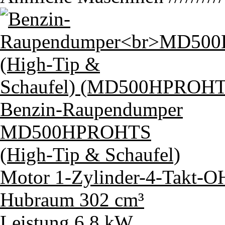
Benzin-Raupendumper
MD500HPROHTS
(High-Tip & Schaufel)
Motor
1-Zylinder-4-Takt
Hubraum
302 cm³
Leistung
6,8 kW