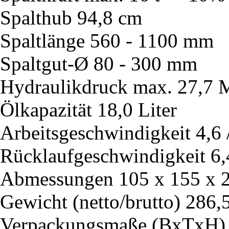
Spalthub
94,8 cm
Spaltlänge
560 - 1100 mm
Spaltgut-Ø
80 - 300 mm
Hydraulikdruck max.
27,7 
Ölkapazität
18,0 Liter
Arbeitsgeschwindigkeit
4,6 
Rücklaufgeschwindigkeit
6,
Abmessungen
105 x 155 x 
Gewicht (netto/brutto)
286,5
Verpackungsmaße (BxTxH)