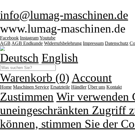
info@lumag-maschinen.de
www.lumag-maschinen.de
Facebook
Instagram
Youtube
AGB
AGB Endkunde
Widerrufsbelehrung
Impressum
Datenschutz
Co
Deutsch
English
Warenkorb (0)
Account
Home
Maschinen
Service
Ersatzteile
Händler
Über uns
Kontakt
Zustimmen
Wir verwenden 
uneingeschränkten Zugriff z
können, stimmen Sie der Co